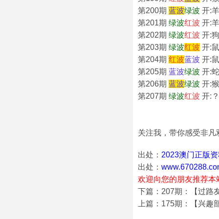
第200期
蓝
波
绿
波
开:羊
第201期
绿
波
红
波
开:羊
第202期
绿
波
红
波
开:狗
第203期
绿
波
红
波
开:鼠
第204期
红
波
蓝
波
开:鼠
第205期
蓝
波
绿
波
开:蛇
第206期
蓝
波
绿
波
开:猴
第207期
绿
波
红
波
开:？
关注我，带你感受非凡
出处：
2023澳门正版
出处：
www.670288.co
欢迎向您的朋友推荐本
下篇：207期：【过路
上篇：175期：【兴趣