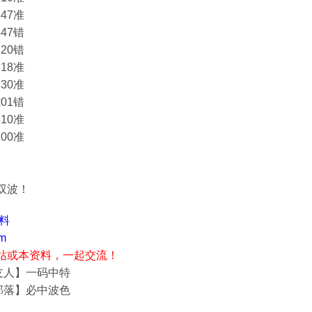
47准
47错
20错
18准
30准
01错
10准
00准
双波！
资料
m
站或本资料，一起交流！
友人】一码中特
部落】必中波色